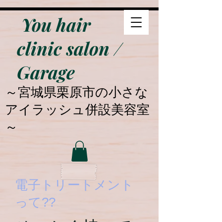
You hair
clinic salon /
Garage
​～宮城県栗原市の小さな
アイラッシュ併設美容室
～
​電子トリートメント
って??