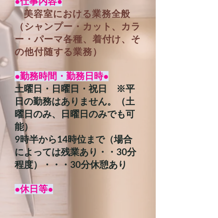
​●
仕事内容
●
美容室における業務全般
（シャンプー・カット、カラ
ー・パーマ各種、着付け、そ
の他付随する業務
）
●勤務時間・勤務日時●
土曜日・日曜日・祝日 ※平
日の勤務はありません。
（土
曜日のみ、日曜日のみでも可
能）
9時半から14時位まで（場合
によっては残業あり・・30分
程度）・・・30分休憩あり
●
休日等●