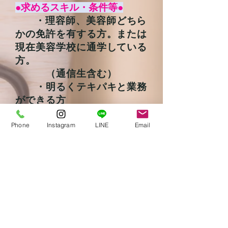
●
求めるスキル・条件等
●
・理容師、美容師どちら
かの免許を有する方。または
現在美容学校に通学している
方。
（通信生含む）
・明るくテキパキと業務
ができる方
・なるべくカットができ
る方・・（できなくても指導
Phone
Instagram
LINE
Email
します！！今のスタッフもそ
うでした！）
・通勤手当は距離数に応
じて支給いたします！
●
オーナーより一言
●