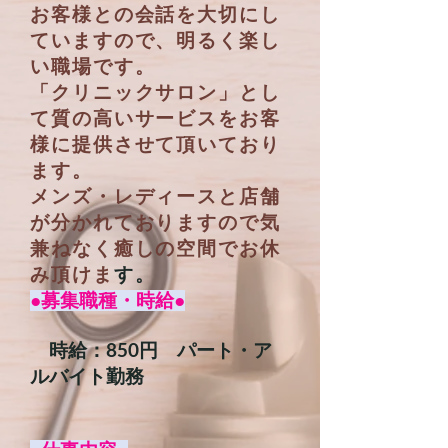
お客様との会話を大切にし
ていますので、明るく楽し
い職場です。
「クリニックサロン」とし
て質の高いサービスをお客
様に提供させて頂いており
ます。
メンズ・レディースと店舗
が分かれておりますので気
兼ねなく癒しの空間でお休
み頂けま
す。
●
募集職種・時給
●
​
時給：850円 パート・ア
ルバイト勤務